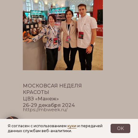
МОСКОВСАЯ НЕДЕЛЯ
КРАСОТЫ
ЦВЗ «Манеж»
26-29 декабря 2024
https://mbweek.ru/
Наш первый опыт участия в выставке, тем
Я согласен с использованием
куки
и передачей
более, такого уровня. Было очень приятно
OK
данных службам веб-аналитики.
и важно вживую услышать мнения и отзывы