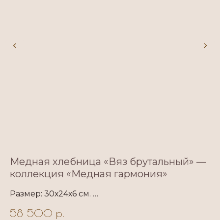
Медная хлебница «Вяз брутальный» —
П
коллекция «Медная гармония»
В
Размер: 30х24х6 см.
Ра
Большое декоративное блюдо, хлебница из
ст
58 500
р.
1
листьев вяза гладкого.