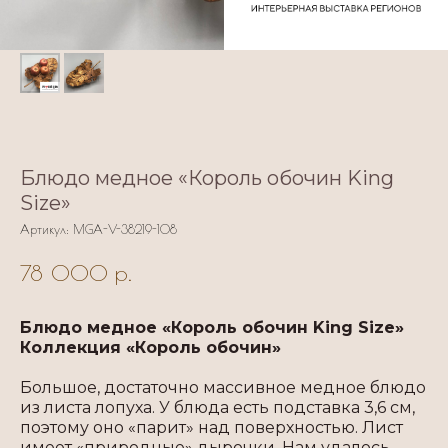
Блюдо медное «Король обочин King
Size»
Артикул:
MGA-V-38219-108
78 000
р.
Блюдо медное «Король обочин King Size»
Коллекция «Король обочин»
Большое, достаточно массивное медное блюдо
из листа лопуха. У блюда есть подставка 3,6 см,
поэтому оно «парит» над поверхностью. Лист
имеет «природные» дырочки. Нам удалось