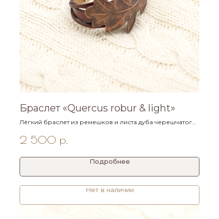
Браслет «Quercus robur & light»
Лёгкий браслет из ремешков и листа дуба черешчатого
коллекции «En tonos de bronce» с магнитным замком.
Размер 16 см.
2 500
р.
Подробнее
Нет в наличии