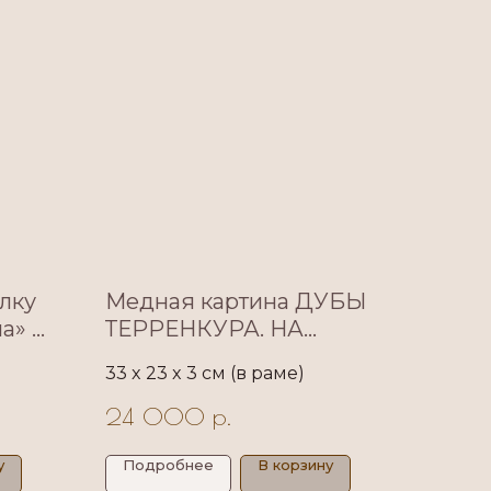
лку
Медная картина ДУБЫ
на» —
ТЕРРЕНКУРА. НА
ом
ПОЛЯНЕ
33 x 23 x 3 см (в раме)
24 000
р.
кой
у
Подробнее
В корзину