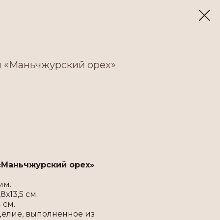
 «Маньчжурский орех»
Маньчжурский орех»
мм.
8х13,5 см.
 см.
елие, выполненное из