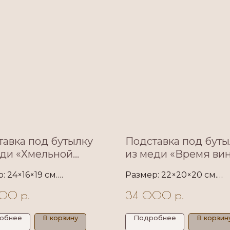
тавка под бутылку
Подставка под буты
еди «Хмельной
из меди «Время ви
ктер» — коллекция
коллекция «В медн
: 24×16×19 см.
Размер: 22×20×20 см.
едном балансе»
балансе»
ская подставка под
Дизайнерская медная
000
р.
34 000
р.
ку формата бордо из
подставка под бутылку
 листьями хмеля с
формата бордо с
риментальной яркой
экспериментальной яр
обнее
В корзину
Подробнее
В корзин
ой.
патиной.