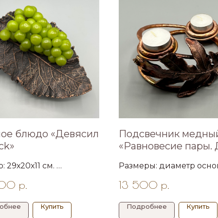
ое блюдо «Девясил
Подсвечник медны
ack»
«Равновесие пары. 
: 29х20х11 см.
Размеры: диаметр осн
ое декоративное
14 см, высота 8 см
000
р.
13 500
р.
 из листа девясила
го. Коллекция «Лист,
торый можно
обнее
Купить
Подробнее
Купить
иться».