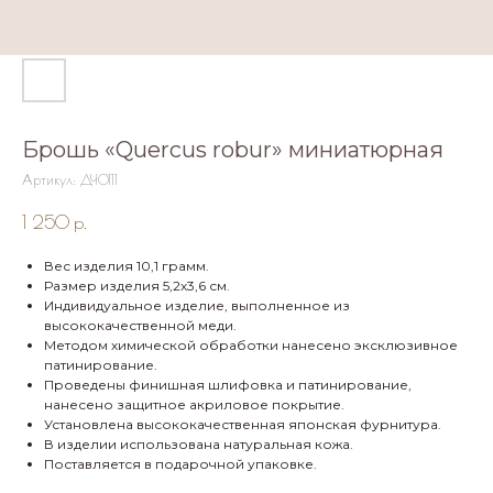
Брошь «Quercus robur» миниатюрная
Артикул:
ДЧ0111
1 250
р.
Вес изделия 10,1 грамм.
Размер изделия 5,2х3,6 см.
Индивидуальное изделие, выполненное из
высококачественной меди.
Методом химической обработки нанесено эксклюзивное
патинирование.
Проведены финишная шлифовка и патинирование,
нанесено защитное акриловое покрытие.
Установлена высококачественная японская фурнитура.
В изделии использована натуральная кожа.
Поставляется в подарочной упаковке.