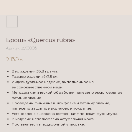
Брошь «Quercus rubra»
Артикул:
ДК0308
2 150
р.
Вес изделия 38,8 грамм.
Размер изделия 9х7,5 см.
Индивидуальное изделие, выполненное из
высококачественной меди.
Методом химической обработки нанесено эксклюзивное
патинирование.
Проведены финишная шлифовка и патинирование,
нанесено защитное акриловое покрытие.
Установлена высококачественная японская фурнитура.
В изделии использована натуральная кожа.
Поставляется в подарочной упаковке.